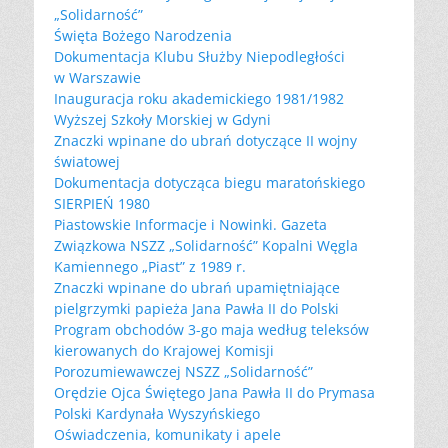
„Solidarność”
Święta Bożego Narodzenia
Dokumentacja Klubu Służby Niepodległości
w Warszawie
Inauguracja roku akademickiego 1981/1982
Wyższej Szkoły Morskiej w Gdyni
Znaczki wpinane do ubrań dotyczące II wojny
światowej
Dokumentacja dotycząca biegu maratońskiego
SIERPIEŃ 1980
Piastowskie Informacje i Nowinki. Gazeta
Związkowa NSZZ „Solidarność” Kopalni Węgla
Kamiennego „Piast” z 1989 r.
Znaczki wpinane do ubrań upamiętniające
pielgrzymki papieża Jana Pawła II do Polski
Program obchodów 3-go maja według teleksów
kierowanych do Krajowej Komisji
Porozumiewawczej NSZZ „Solidarność”
Orędzie Ojca Świętego Jana Pawła II do Prymasa
Polski Kardynała Wyszyńskiego
Oświadczenia, komunikaty i apele