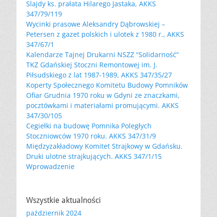
Slajdy ks. prałata Hilarego Jastaka, AKKS
347/79/119
Wycinki prasowe Aleksandry Dąbrowskiej –
Petersen z gazet polskich i ulotek z 1980 r., AKKS
347/67/1
Kalendarze Tajnej Drukarni NSZZ “Solidarność”
TKZ Gdańskiej Stoczni Remontowej im. J.
Piłsudskiego z lat 1987-1989, AKKS 347/35/27
Koperty Społecznego Komitetu Budowy Pomników
Ofiar Grudnia 1970 roku w Gdyni ze znaczkami,
pocztówkami i materiałami promującymi. AKKS
347/30/105
Cegiełki na budowę Pomnika Poległych
Stoczniowców 1970 roku. AKKS 347/31/9
Międzyzakładowy Komitet Strajkowy w Gdańsku.
Druki ulotne strajkujących. AKKS 347/1/15
Wprowadzenie
Wszystkie aktualności
październik 2024