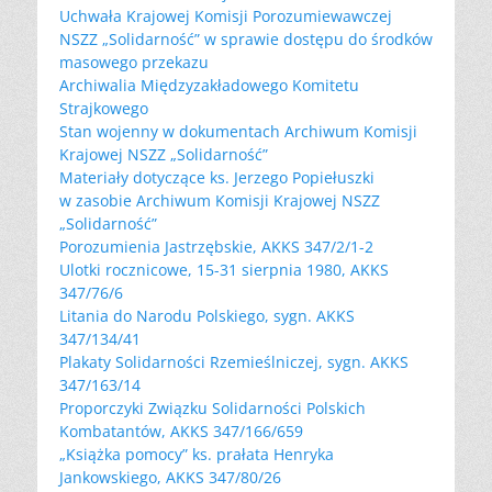
Uchwała Krajowej Komisji Porozumiewawczej
NSZZ „Solidarność” w sprawie dostępu do środków
masowego przekazu
Archiwalia Międzyzakładowego Komitetu
Strajkowego
Stan wojenny w dokumentach Archiwum Komisji
Krajowej NSZZ „Solidarność”
Materiały dotyczące ks. Jerzego Popiełuszki
w zasobie Archiwum Komisji Krajowej NSZZ
„Solidarność”
Porozumienia Jastrzębskie, AKKS 347/2/1-2
Ulotki rocznicowe, 15-31 sierpnia 1980, AKKS
347/76/6
Litania do Narodu Polskiego, sygn. AKKS
347/134/41
Plakaty Solidarności Rzemieślniczej, sygn. AKKS
347/163/14
Proporczyki Związku Solidarności Polskich
Kombatantów, AKKS 347/166/659
„Książka pomocy” ks. prałata Henryka
Jankowskiego, AKKS 347/80/26