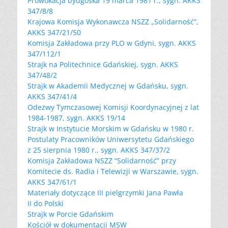
Prowokacja bydgoska 19 marca 1981 r., sygn. AKKS
347/8/8
Krajowa Komisja Wykonawcza NSZZ „Solidarność”,
AKKS 347/21/50
Komisja Zakładowa przy PLO w Gdyni, sygn. AKKS
347/112/1
Strajk na Politechnice Gdańskiej, sygn. AKKS
347/48/2
Strajk w Akademii Medycznej w Gdańsku, sygn.
AKKS 347/41/4
Odezwy Tymczasowej Komisji Koordynacyjnej z lat
1984-1987, sygn. AKKS 19/14
Strajk w Instytucie Morskim w Gdańsku w 1980 r.
Postulaty Pracowników Uniwersytetu Gdańskiego
z 25 sierpnia 1980 r., sygn. AKKS 347/37/2
Komisja Zakładowa NSZZ “Solidarność” przy
Komitecie ds. Radia i Telewizji w Warszawie, sygn.
AKKS 347/61/1
Materiały dotyczące III pielgrzymki Jana Pawła
II do Polski
Strajk w Porcie Gdańskim
Kościół w dokumentacji MSW