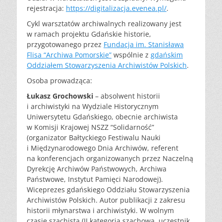
rejestracja:
https://digitalizacja.evenea.pl/
.
Cykl warsztatów archiwalnych realizowany jest
w ramach projektu Gdańskie historie,
przygotowanego przez
Fundacja im. Stanisława
Flisa “Archiwa Pomorskie”
wspólnie z
gdańskim
Oddziałem Stowarzyszenia Archiwistów Polskich
.
Osoba prowadząca:
Łukasz Grochowski
– absolwent historii
i archiwistyki na Wydziale Historycznym
Uniwersytetu Gdańskiego, obecnie archiwista
w Komisji Krajowej NSZZ “Solidarność”
(organizator Bałtyckiego Festiwalu Nauki
i Międzynarodowego Dnia Archiwów, referent
na konferencjach organizowanych przez Naczelną
Dyrekcję Archiwów Państwowych, Archiwa
Państwowe, Instytut Pamięci Narodowej).
Wiceprezes gdańskiego Oddziału Stowarzyszenia
Archiwistów Polskich. Autor publikacji z zakresu
historii młynarstwa i archiwistyki. W wolnym
czasie szachista (II kategoria szachowa, uczestnik